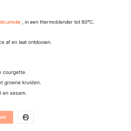
ilicumolie
, in een thermoblender tot 80°C.
e af en laat ontdooien.
e courgette.
t groene kruiden.
l en sesam.
ant