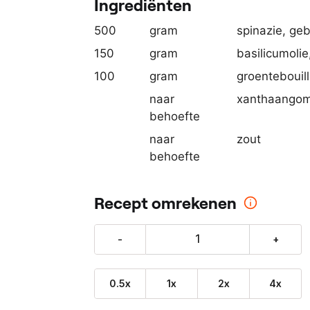
Ingrediënten
o
n
500
gram
spinazie
, ge
z
150
gram
basilicumolie
e
100
gram
groentebouil
p
naar
xanthaango
a
behoefte
r
t
naar
zout
n
behoefte
e
r
Recept omrekenen
:
-
+
0.5x
1x
2x
4x