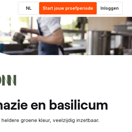
NL
Start jouw proefperiode
Inloggen
nazie en basilicum
eldere groene kleur, veelzijdig inzetbaar.