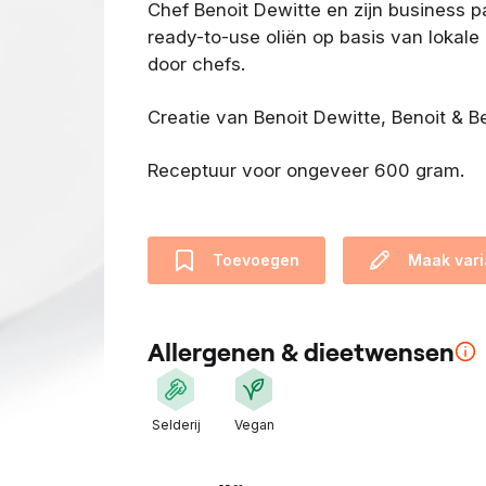
Chef Benoit Dewitte en zijn business 
e
ready-to-use oliën op basis van lokale
n
door chefs.
t
i
Creatie van Benoit Dewitte, Benoit & B
s
o
Receptuur voor ongeveer 600 gram.
n
t
w
Toevoegen
i
Maak vari
k
k
e
Allergenen & dieetwensen
l
d
m
Selderij
Vegan
e
t