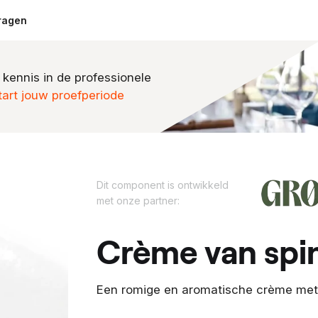
ragen
 kennis in de professionele
tart jouw proefperiode
D
Dit component is ontwikkeld
i
met onze partner:
t
c
crème van spi
o
m
p
Een romige en aromatische crème met h
o
n