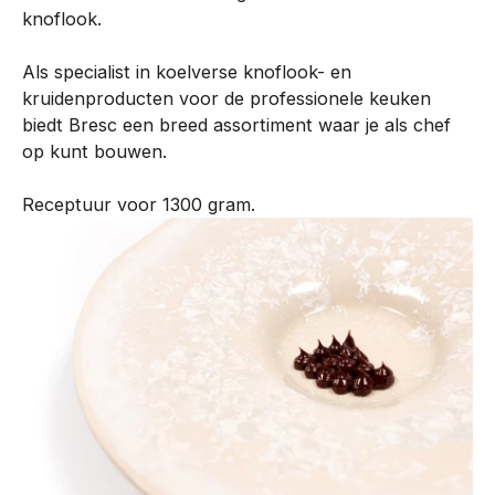
knoflook.
n
t
Als specialist in koelverse knoflook- en
i
kruidenproducten voor de professionele keuken
s
biedt Bresc een breed assortiment waar je als chef
o
op kunt bouwen.
n
t
Receptuur voor 1300 gram.
w
i
k
k
e
l
d
m
e
t
o