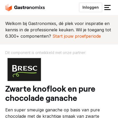
Inloggen
S
l
u
Welkom bij Gastronomixs, dé plek voor inspiratie en
i
kennis in de professionele keuken. Wil je toegang tot
t
6.300+ componenten?
Start jouw proefperiode
h
e
Dit component is ontwikkeld met onze partner:
t
m
D
e
i
n
t
u
c
o
zwarte knoflook en pure
m
chocolade ganache
p
o
Een super smeuïge ganache op basis van pure
n
chocolade met de krachtige smaak van zwarte
e