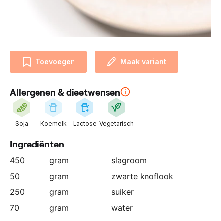
n
z
e
p
a
Toevoegen
Maak variant
r
t
n
Allergenen & dieetwensen
e
r
:
Soja
Koemelk
Lactose
Vegetarisch
Ingrediënten
450
gram
slagroom
50
gram
zwarte knoflook
250
gram
suiker
70
gram
water