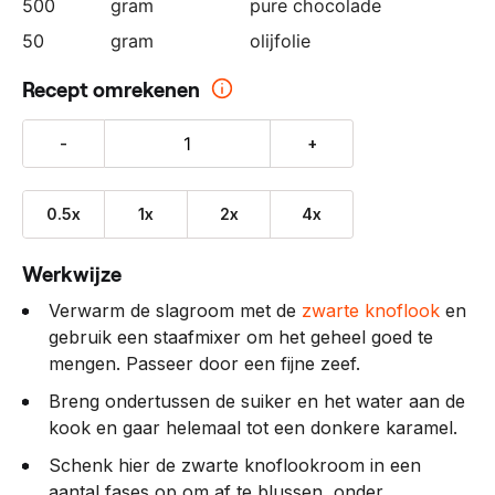
500
gram
pure chocolade
50
gram
olijfolie
Recept omrekenen
-
+
0.5x
1x
2x
4x
Werkwijze
Verwarm de slagroom met de
zwarte knoflook
en
gebruik een staafmixer om het geheel goed te
mengen. Passeer door een fijne zeef.
Breng ondertussen de suiker en het water aan de
kook en gaar helemaal tot een donkere karamel.
Schenk hier de zwarte knoflookroom in een
aantal fases op om af te blussen, onder