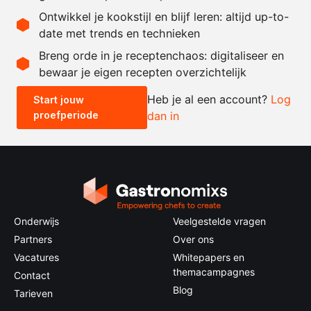
behoefte
Ontwikkel je kookstijl en blijf leren: altijd up-to-
date met trends en technieken
Recept omrekenen
Breng orde in je receptenchaos: digitaliseer en
bewaar je eigen recepten overzichtelijk
-
+
Heb je al een account?
Log
Start jouw
proefperiode
dan in
0.5x
1x
2x
4x
Onderwijs
Veelgestelde vragen
Partners
Over ons
Vacatures
Whitepapers en
themacampagnes
Contact
Blog
Tarieven