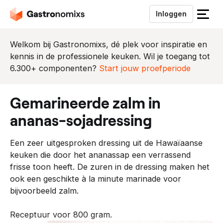
Inloggen
S
l
u
Welkom bij Gastronomixs, dé plek voor inspiratie en
i
kennis in de professionele keuken. Wil je toegang tot
t
6.300+ componenten?
Start jouw proefperiode
h
e
gemarineerde zalm in
t
m
ananas-sojadressing
e
n
Een zeer uitgesproken dressing uit de Hawaïaanse
u
keuken die door het ananassap een verrassend
frisse toon heeft. De zuren in de dressing maken het
ook een geschikte à la minute marinade voor
bijvoorbeeld zalm.
Receptuur voor 800 gram.