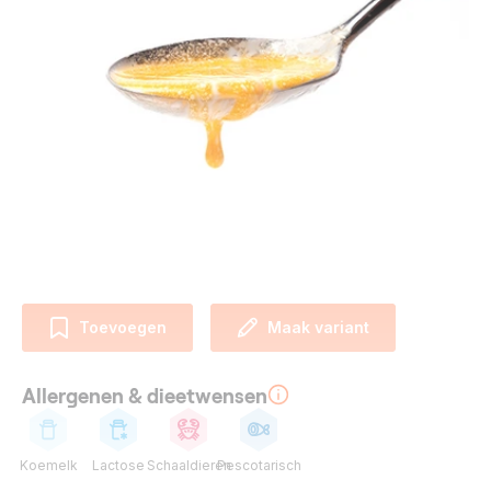
Toevoegen
Maak variant
Allergenen & dieetwensen
Koemelk
Lactose
Schaaldieren
Pescotarisch