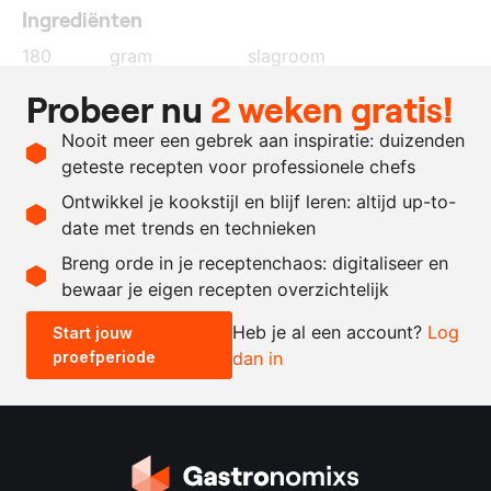
Ingrediënten
180
gram
slagroom
150
gram
karnemelk
Probeer nu
2 weken gratis!
350
gram
rivierkreeftenolie
Nooit meer een gebrek aan inspiratie: duizenden
naar
zout en peper
geteste recepten voor professionele chefs
behoefte
Ontwikkel je kookstijl en blijf leren: altijd up-to-
date met trends en technieken
Recept omrekenen
Breng orde in je receptenchaos: digitaliseer en
bewaar je eigen recepten overzichtelijk
-
+
Heb je al een account?
Log
Start jouw
proefperiode
dan in
0.5x
1x
2x
4x