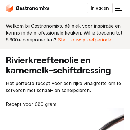
Inloggen
S
l
u
Welkom bij Gastronomixs, dé plek voor inspiratie en
i
kennis in de professionele keuken. Wil je toegang tot
t
6.300+ componenten?
Start jouw proefperiode
h
e
rivierkreeftenolie en
t
m
karnemelk-schiftdressing
e
n
Het perfecte recept voor een rijke vinaigrette om te
u
serveren met schaal- en schelpdieren.
Recept voor 680 gram.