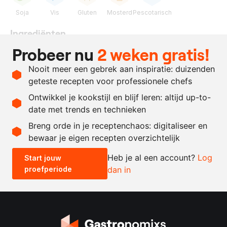
Soja
Vis
Gluten
Mosterd
Pescotarisch
Ingrediënten
Probeer nu
2 weken gratis!
24
stuks
gestoofde en gegrilde
spitskool
Nooit meer een gebrek aan inspiratie: duizenden
naar
Cape Malay
geteste recepten voor professionele chefs
behoefte
paddenstoelen-pickle lak
Ontwikkel je kookstijl en blijf leren: altijd up-to-
date met trends en technieken
Recept omrekenen
Breng orde in je receptenchaos: digitaliseer en
bewaar je eigen recepten overzichtelijk
-
+
Heb je al een account?
Log
Start jouw
proefperiode
dan in
0.5x
1x
2x
4x