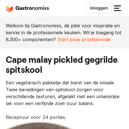
Inloggen
S
l
u
Welkom bij Gastronomixs, dé plek voor inspiratie en
i
kennis in de professionele keuken. Wil je toegang tot
t
6.300+ componenten?
Start jouw proefperiode
h
e
cape malay pickled gegrilde
t
m
spitskool
e
n
Een vegetarisch pakketje dat barst van de smaak.
u
Twee bereidingen van spitskool zorgen voor
verschillende texturen, afgelakt met een umamirijke
lak voor een verfijnde zoet-zuur balans.
Receptuur voor 24 porties.