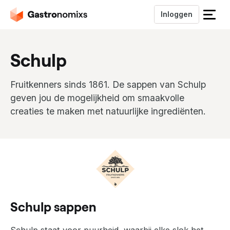
Inloggen
S
l
u
Schulp
i
t
h
Fruitkenners sinds 1861. De sappen van Schulp
e
geven jou de mogelijkheid om smaakvolle
t
creaties te maken met natuurlijke ingrediënten.
m
e
n
u
Schulp sappen
Schulp staat voor puurheid, waarbij elke slok het