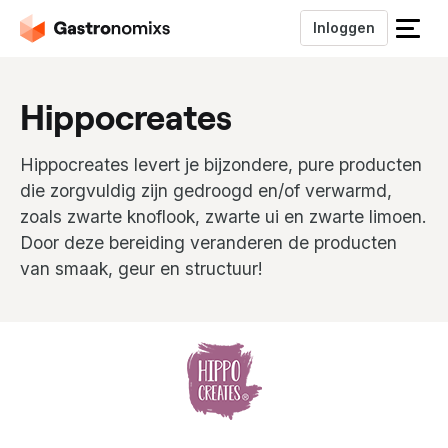
Inloggen
S
l
u
Hippocreates
i
t
h
Hippocreates levert je bijzondere, pure producten
e
die zorgvuldig zijn gedroogd en/of verwarmd,
t
zoals zwarte knoflook, zwarte ui en zwarte limoen.
m
Door deze bereiding veranderen de producten
e
n
van smaak, geur en structuur!
u